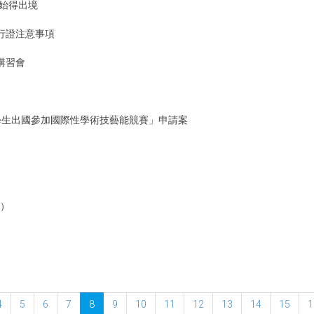
始得出境
行證注意事項
講習會
學生出國參加國際性學術技藝能競賽」申請案
」
0）
4
5
6
7
8
9
10
11
12
13
14
15
1