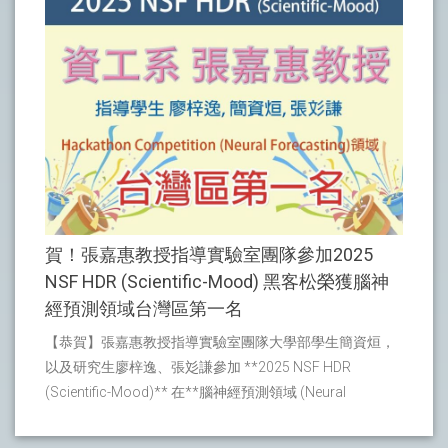
[1] ![enter image description here][2] [1]:
https://www.tsmc.com/static/english/careers/Careerhack/inde
[2]: /file/20849e15611ed44d18e5d9df47f4653a
賀！張嘉惠教授指導實驗室團隊參加2025
NSF HDR (Scientific-Mood) 黑客松榮獲腦神
經預測領域​台灣區第一名
【恭賀】張嘉惠教授指導實驗室團隊大學部學生簡資烜，
以及研究生廖梓逸、張彣謙參加 **2025 NSF HDR
(Scientific-Mood)** 在**腦神經預測領域​ (Neural
Forecasting)** 榮獲**台灣區第一名**！ - 競賽官網：
[https://indico.cern.ch/event/1610056/overview][1] - 獲獎