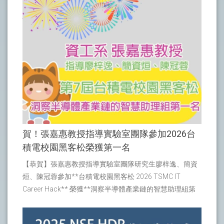
賀！張嘉惠教授指導實驗室團隊參加2026台
積電校園黑客松榮獲第一名
【恭賀】張嘉惠教授指導實驗室團隊研究生廖梓逸、簡資
烜、陳冠蓉參加**台積電校園黑客松 2026 TSMC IT
Career Hack** 榮獲**洞察半導體產業鏈的智慧助理組第
一名！** 競賽官網：
[https://www.tsmc.com/static/english/careers/Careerhack/inde