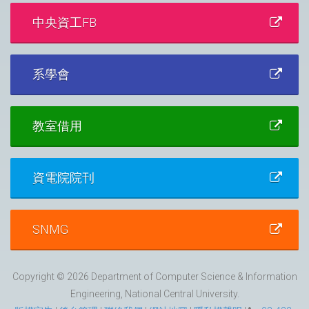
名單：
中央資工FB
[https://indico.cern.ch/event/1610056/page/41091-
taiwan-local-winners-announcement][2] [1]:
https://indico.cern.ch/event/1610056/overview [2]:
系學會
https://indico.cern.ch/event/1610056/page/41091-
taiwan-local-winners-announcement
教室借用
資電院院刊
SNMG
Copyright © 2026 Department of Computer Science & Information
Engineering, National Central University.