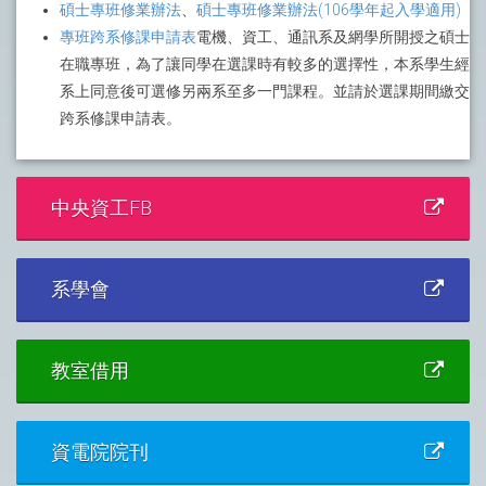
碩士專班修業辦法
、
碩士專班修業辦法(106學年起入學適用)
專班跨系修課申請表
電機、資工、通訊系及網學所開授之碩士
在職專班，為了讓同學在選課時有較多的選擇性，本系學生經
系上同意後可選修另兩系至多一門課程。並請於選課期間繳交
跨系修課申請表。
中央資工FB
系學會
教室借用
資電院院刊