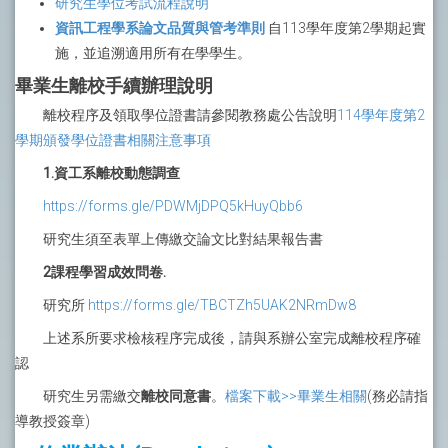
研究生學位考試流程說明
資訊工程學系論文品質與管考準則
自113學年度第2學期起實
施，並追溯適用所有在學學生。
畢業生離校手續辦理說明
離校程序及領取學位證書請參閱教務處公告說明
114學年度第2
學期頒發學位證書相關注意事項
1.資工系離校動態調查
https://forms.gle/PDWMjDPQ5kHuyQbb6
研究生須至表單上傳繳交論文比對結果報告書
2課程學習成效問卷.
研究所
https://forms.gle/TBCTZh5UAK2NRmDw8
上述系所要求檢核程序完成後，請與系辦公室完成離校程序確
認
研究生另需繳交
離校同意書
。
檔案下載>>畢業生相關
(務必請指
導教授簽章)