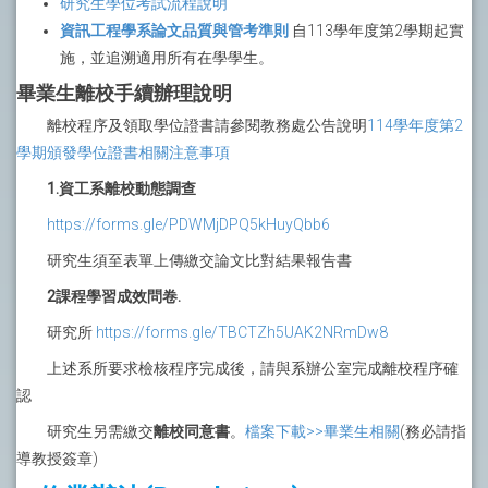
研究生學位考試流程說明
資訊工程學系論文品質與管考準則
自113學年度第2學期起實
施，並追溯適用所有在學學生。
畢業生離校手續辦理說明
離校程序及領取學位證書請參閱教務處公告說明
114學年度第2
學期頒發學位證書相關注意事項
1.資工系離校動態調查
https://forms.gle/PDWMjDPQ5kHuyQbb6
研究生須至表單上傳繳交論文比對結果報告書
2課程學習成效問卷.
研究所
https://forms.gle/TBCTZh5UAK2NRmDw8
上述系所要求檢核程序完成後，請與系辦公室完成離校程序確
認
研究生另需繳交
離校同意書
。
檔案下載>>畢業生相關
(務必請指
導教授簽章)