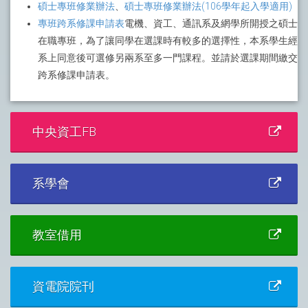
碩士專班修業辦法
、
碩士專班修業辦法(106學年起入學適用)
專班跨系修課申請表
電機、資工、通訊系及網學所開授之碩士
在職專班，為了讓同學在選課時有較多的選擇性，本系學生經
系上同意後可選修另兩系至多一門課程。並請於選課期間繳交
跨系修課申請表。
中央資工FB
系學會
教室借用
資電院院刊