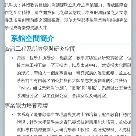
訊科技；具體教育目標則為訓練獨立思考之專業能力、養成團隊合
作之互助精神、建立開放多元之學習態度、培養服務關懷之人文素
養及拓展創新前瞻之國際視野。期使大學部學生畢業時能根據專業
學程成為優秀資訊人才。
系館空間簡介
資訊工程系所教學與研究空間
資訊工程學系所辦公、會議室、教學實驗室及研究實驗室，位
於本校工程五館一至三樓內，以及太遙中心。建築採大化圓融
的形式，帶給人一個處事圓融、研究寬廣的溫暖氣氛，並且在
系所前面有由著名的公共藝術大師黎志文所創造的公共藝術
『why』組成元素為“水滴”、“長凳”與“屏風”，系所辦公室包含
系務辦公室、系主任辦公室、會議室以及研討室。
專業能力培養環境
本系為了能兼顧學生在理論與實務上的培養，配合教育目標的
體現，針對大學部學生之資訊專業技術應用能力培育，並依據
教師專長領域規劃六大研究學群 1.軟體工程研究學群、2.資料