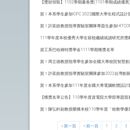
【獎狀領取】1102學期書卷獎(1101學期成績優異
賀！本系學生參加ICPC 2022國際大學生程式
賀！許富皓教授指導實驗室團隊專題生參加HITCON 
111學年度本校優秀大學生留校繼續就讀研究所獎
資工系巴哈姆特獎學金1111學期獲獎名單
賀！周立德教授指導學生參加全國大專校院智慧創
賀！許富皓教授指導實驗室團隊參加2022台灣創
賀！本系學生參加111年度全國大專電腦軟體設計
【獲獎名單公告】110學年度資電院大學部專題競
賀！陳弘軒副教授榮獲本校110學年度「校教學優
« 第一頁
< 前一頁
1
2
3