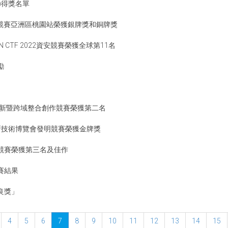
)得獎名單
設計競賽亞洲區桃園站榮獲銀牌獎和銅牌獎
CTF 2022資安競賽榮獲全球第11名
勵
新暨跨域整合創作競賽榮獲第二名
新技術博覽會發明競賽榮獲金牌獎
競賽榮獲第三名及佳作
賽結果
良獎」
4
5
6
7
8
9
10
11
12
13
14
15