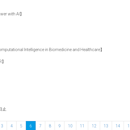
 with AI】
mputational Intelligence in Biomedicine and Healthcare】
ER】
日止
3
4
5
6
7
8
9
10
11
12
13
14
1