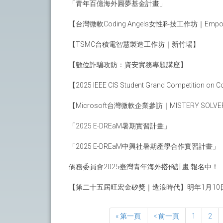
「青年百億海外圓夢基金計畫」
【台灣微軟Coding Angels女性科技工作坊｜Empower
【TSMC台積電智慧製造工作坊｜新竹場】
【數位詐騙攻防：資安實務專題講座】
【2025 IEEE CIS Student Grand Competition on Co
【Microsoft台灣微軟企業參訪｜MISTERY SOLV
「2025 E-DREaM暑期實習計畫」
「2025 E-DREaM中興社暑期產學合作實習計畫」
僑務委員會2025臺灣青年海外搭僑計畫 報名中！
【第二十五屆旺宏金矽獎｜造浪時代】明年1月10
« 第一頁
< 前一頁
1
2