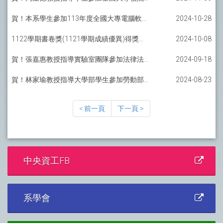
賀！本系學生參加113年度全國大專電腦軟體設計競賽榮獲第二名及佳作
2024-10-28
1122學期書卷獎(1121學期成績優異)得獎名單
2024-10-08
賀！張嘉惠教授指導實驗室團隊參加法律法遵科技黑客松競賽榮獲獎項獎金一萬元
2024-09-18
賀！林家瑜教授指導大學部學生參加勞動部第54屆全國技能競賽榮獲銅牌
2024-08-23
< 前一頁
下一頁 >
中央資工FB
系學會