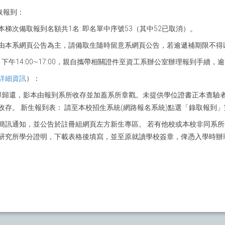
取報到：
本梯次備取報到名額共1名: 即名單中序號53（其中52已取消）。
由本系網頁公告為主，請備取生隨時留意系網頁公告，若逾遞補期限不得
00、下午14:00~17:00，親自攜帶相關證件至資工系辦公室辦理報到手續
詳細資訊
）：
畢歸還，影本由報到系所收存並加蓋系所章戳。未提供學位證書正本查驗
存。 新生報到表： 請至本校招生系統(網路報名系統)點選「錄取報到
簡訊通知，並公告於註冊組網頁左方新生專區。 若有他校或本校非同系
研究所學分證明，下載表格後填寫，並至原就讀學校簽章，俾憑入學時辦