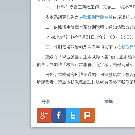
一、114學年度資工系軟工碩士班第二十梯次備
依本系網頁公告之
備取報到意願名單
依序遞補，
二、依據招生簡章本系分則說明，通知錄取方式
•本梯次請於114年7月31日上午9：00~12：
三、報到需帶的資料及注意事項如下（
按我取得
請繳交「學位證書」正本及影本各1份，正本驗
戳章，並加註「核與正本相符」之字樣，由報到系所收
另外，本校研究所註冊通知不另寄發紙本，僅以
所課程者，請至本校教務處註冊組網頁表格下載修讀
分享
標籤