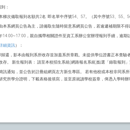
報到：
梯次備取報到名額共2名: 即名單中序號54、57。（其中序號53、55、
由本系網頁公告為主，請備取生隨時留意系網頁公告，若逾遞補期限不得
00、下午14:00~17:00，親自攜帶相關證件至資工系辦公室辦理報到手續，
詳細資訊
）：
畢歸還，影本由報到系所收存並加蓋系所章戳。未提供學位證書正本查驗
存。 新生報到表： 請至本校招生系統(網路報名系統)點選「錄取報到
簡訊通知，並公告於註冊組網頁左方新生專區。 若有他校或本校非同系
研究所學分證明，下載表格後填寫，並至原就讀學校簽章，俾憑入學時辦