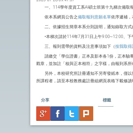
一、114學年度資工系AI碩士班第十九梯次備取
依本系網頁公告之
備取報到意願名單
依序遞補，本
二、依據招生簡章本系分則說明，通知錄取方式
•本梯次請於114年7月31日上午9:00~12:
三、報到需帶的資料及注意事項如下（
按我取得
請繳交「學位證書」正本及影本各1份，正本驗
戳章，並加註「核與正本相符」之字樣，由報到系所收
另外，本校研究所註冊通知不另寄發紙本，僅以
所課程者，請至本校教務處註冊組網頁表格下載修讀
分享
標籤