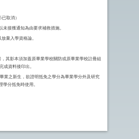
56已取消）
以未接獲通知為由要求補救措施。
逾期以放棄入學資格論。
者，其影本須加蓋原畢業學校關防或原畢業學校註冊組
」完成資料後印出。
所畢業之新生，欲證明抵免之學分為畢業學分外及研究
理學分抵免時使用。