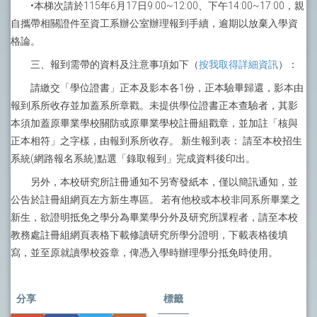
•本梯次請於115年6月17日9:00~12:00、下午14:00~17:00，親
自攜帶相關證件至資工系辦公室辦理報到手續，逾期以放棄入學資
格論。
三、報到需帶的資料及注意事項如下（
按我取得詳細資訊
）：
請繳交「學位證書」正本及影本各1份，正本驗畢歸還，影本由
報到系所收存並加蓋系所章戳。未提供學位證書正本查驗者，其影
本須加蓋原畢業學校關防或原畢業學校註冊組戳章，並加註「核與
正本相符」之字樣，由報到系所收存。 新生報到表： 請至本校招生
系統(網路報名系統)點選「錄取報到」完成資料後印出。
另外，本校研究所註冊通知不另寄發紙本，僅以簡訊通知，並
公告於註冊組網頁左方新生專區。 若有他校或本校非同系所畢業之
新生，欲證明抵免之學分為畢業學分外及研究所課程者，請至本校
教務處註冊組網頁表格下載修讀研究所學分證明，下載表格後填
寫，並至原就讀學校簽章，俾憑入學時辦理學分抵免時使用。
分享
標籤