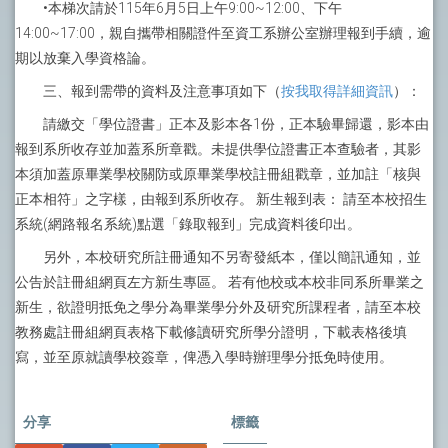
•本梯次請於115年6月5日上午9:00~12:00、下午
14:00~17:00，親自攜帶相關證件至資工系辦公室辦理報到手續，逾
期以放棄入學資格論。
三、報到需帶的資料及注意事項如下（
按我取得詳細資訊
）：
請繳交「學位證書」正本及影本各1份，正本驗畢歸還，影本由
報到系所收存並加蓋系所章戳。未提供學位證書正本查驗者，其影
本須加蓋原畢業學校關防或原畢業學校註冊組戳章，並加註「核與
正本相符」之字樣，由報到系所收存。 新生報到表： 請至本校招生
系統(網路報名系統)點選「錄取報到」完成資料後印出。
另外，本校研究所註冊通知不另寄發紙本，僅以簡訊通知，並
公告於註冊組網頁左方新生專區。 若有他校或本校非同系所畢業之
新生，欲證明抵免之學分為畢業學分外及研究所課程者，請至本校
教務處註冊組網頁表格下載修讀研究所學分證明，下載表格後填
寫，並至原就讀學校簽章，俾憑入學時辦理學分抵免時使用。
分享
標籤