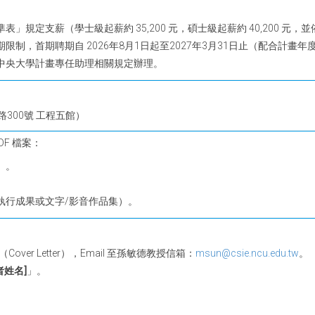
規定支薪（學士級起薪約 35,200 元，碩士級起薪約 40,200 元，
制，首期聘期自 2026年8月1日起至2027年3月31日止（配合計畫
中央大學計畫專任助理相關規定辦理。
300號 工程五館）
F 檔案：
）。
執行成果或文字/影音作品集）。
ver Letter），Email 至孫敏德教授信箱：
msun@csie.ncu.edu.tw
。
者姓名]
」。