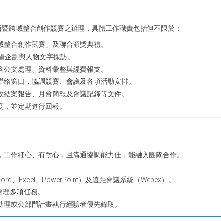
慧創新暨跨域整合創作競賽之辦理，具體工作職責包括但不限於：
域整合創作競賽」及聯合頒獎典禮。
拍攝企劃與人物文字採訪。
含公文處理、資料彙整與經費報支。
聯絡窗口，協調競賽、會議及各項活動安排。
效結案報告、月會簡報及會議記錄等文件。
度，並定期進行回報。
，工作細心、有耐心，且溝通協調能力佳，能融入團隊合作。
（Word、Excel、PowerPoint）及遠距會議系統（Webex）。
處理多項任務。
助理或公部門計畫執行經驗者優先錄取。