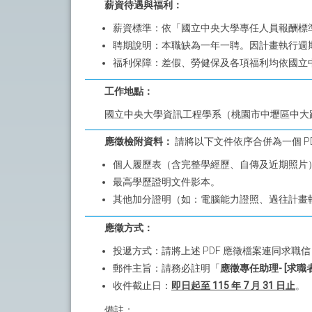
薪資待遇與福利：
薪資標準：依「國立中央大學專任人員報酬標準表」
聘期說明：本職缺為一年一聘。因計畫執行週期限
福利保障：差假、勞健保及各項福利均依國立
工作地點：
國立中央大學資訊工程學系（桃園市中壢區中大路
應徵檢附資料：
請將以下文件依序合併為一個 PD
個人履歷表（含完整學經歷、自傳及近期照片
最高學歷證明文件影本。
其他加分證明（如：電腦能力證照、過往計畫
應徵方式：
投遞方式：請將上述 PDF 應徵檔案連同求職信（Co
郵件主旨：請務必註明「
應徵專任助理- [求職
收件截止日：
即日起至 115 年 7 月 31 日止
。
備註：