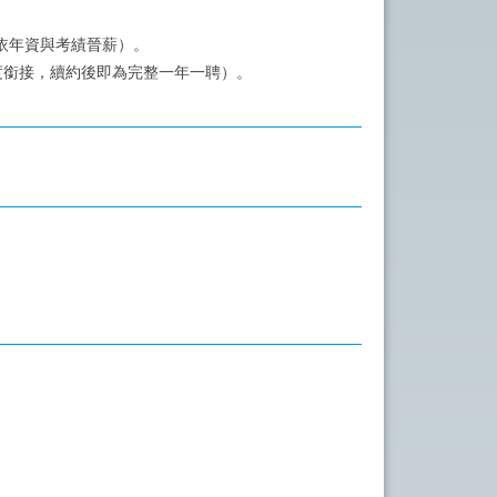
並依年資與考績晉薪）。
年度銜接，續約後即為完整一年一聘）。