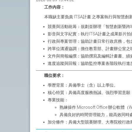
工作內容：
本職缺主要負責 ITSA計畫 之專案執行與智
競賽與活動統籌：規劃並辦理「智慧創新暨跨
影音與文字紀實：執行ITSA計畫之成果影片
行政與專案管理：協助計畫日常行政庶務，包
跨單位溝通協調：擔任教育部、計畫辦公室之
文件與簡報編撰：協助撰寫及編輯計畫書、績
進度追蹤與回報：協助監控專案各階段執行進
職位要求：
學歷背景：具備學士（含）以上學位。
核心特質：具備高度服務熱誠、強烈學習意願
專業技能：
熟練操作 Microsoft Office 辦公軟體
具備良好的時間管理能力，能高效同時
加分條件：具備大型競賽辦理、大專院校行政