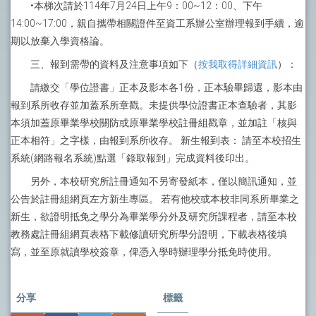
•本梯次請於114年7月24日上午9：00~12：00、下午
14:00~17:00，親自攜帶相關證件至資工系辦公室辦理報到手續，逾
期以放棄入學資格論。
三、報到需帶的資料及注意事項如下（
按我取得詳細資訊
）：
請繳交「學位證書」正本及影本各1份，正本驗畢歸還，影本由
報到系所收存並加蓋系所章戳。未提供學位證書正本查驗者，其影
本須加蓋原畢業學校關防或原畢業學校註冊組戳章，並加註「核與
正本相符」之字樣，由報到系所收存。 新生報到表： 請至本校招生
系統(網路報名系統)點選「錄取報到」完成資料後印出。
另外，本校研究所註冊通知不另寄發紙本，僅以簡訊通知，並
公告於註冊組網頁左方新生專區。 若有他校或本校非同系所畢業之
新生，欲證明抵免之學分為畢業學分外及研究所課程者，請至本校
教務處註冊組網頁表格下載修讀研究所學分證明，下載表格後填
寫，並至原就讀學校簽章，俾憑入學時辦理學分抵免時使用。
分享
標籤