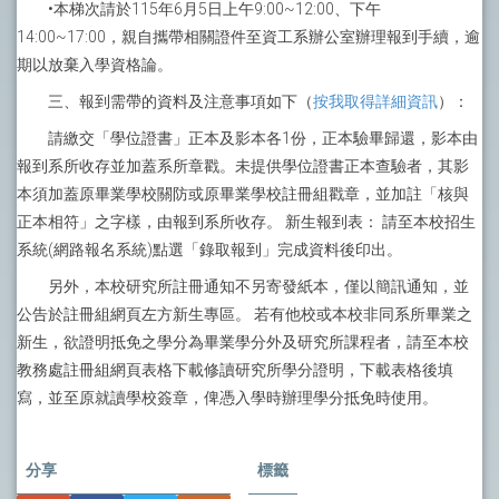
•本梯次請於115年6月5日上午9:00~12:00、下午
14:00~17:00，親自攜帶相關證件至資工系辦公室辦理報到手續，逾
期以放棄入學資格論。
三、報到需帶的資料及注意事項如下（
按我取得詳細資訊
）：
請繳交「學位證書」正本及影本各1份，正本驗畢歸還，影本由
報到系所收存並加蓋系所章戳。未提供學位證書正本查驗者，其影
本須加蓋原畢業學校關防或原畢業學校註冊組戳章，並加註「核與
正本相符」之字樣，由報到系所收存。 新生報到表： 請至本校招生
系統(網路報名系統)點選「錄取報到」完成資料後印出。
另外，本校研究所註冊通知不另寄發紙本，僅以簡訊通知，並
公告於註冊組網頁左方新生專區。 若有他校或本校非同系所畢業之
新生，欲證明抵免之學分為畢業學分外及研究所課程者，請至本校
教務處註冊組網頁表格下載修讀研究所學分證明，下載表格後填
寫，並至原就讀學校簽章，俾憑入學時辦理學分抵免時使用。
分享
標籤