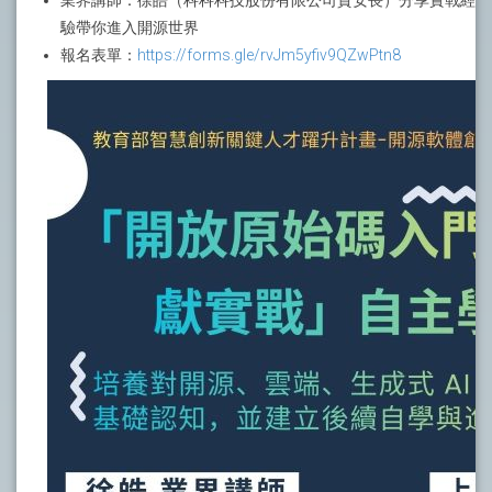
業界講師：徐皓（科科科技股份有限公司資安長）分享實戰經
驗帶你進入開源世界
報名表單：
https://forms.gle/rvJm5yfiv9QZwPtn8