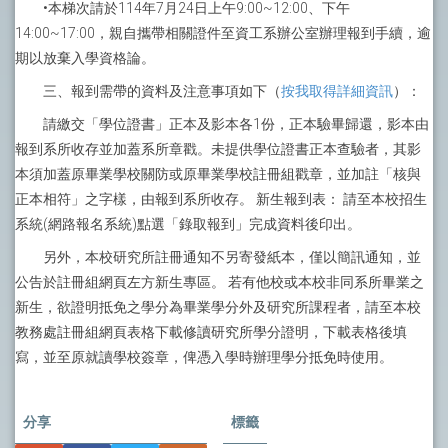
•本梯次請於114年7月24日上午9:00~12:00、下午
14:00~17:00，親自攜帶相關證件至資工系辦公室辦理報到手續，逾
期以放棄入學資格論。
三、報到需帶的資料及注意事項如下（
按我取得詳細資訊
）：
請繳交「學位證書」正本及影本各1份，正本驗畢歸還，影本由
報到系所收存並加蓋系所章戳。未提供學位證書正本查驗者，其影
本須加蓋原畢業學校關防或原畢業學校註冊組戳章，並加註「核與
正本相符」之字樣，由報到系所收存。 新生報到表： 請至本校招生
系統(網路報名系統)點選「錄取報到」完成資料後印出。
另外，本校研究所註冊通知不另寄發紙本，僅以簡訊通知，並
公告於註冊組網頁左方新生專區。 若有他校或本校非同系所畢業之
新生，欲證明抵免之學分為畢業學分外及研究所課程者，請至本校
教務處註冊組網頁表格下載修讀研究所學分證明，下載表格後填
寫，並至原就讀學校簽章，俾憑入學時辦理學分抵免時使用。
分享
標籤