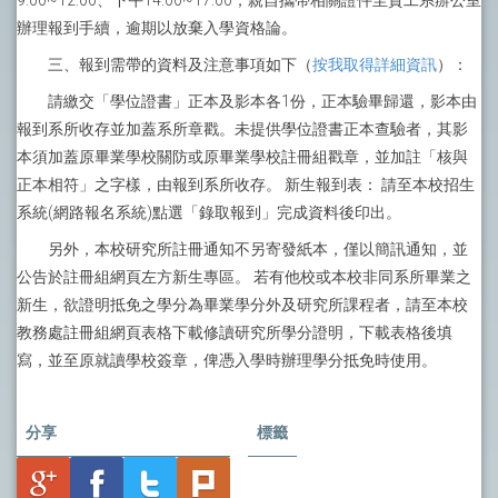
9:00~12:00、下午14:00~17:00，親自攜帶相關證件至資工系辦公室
辦理報到手續，逾期以放棄入學資格論。
三、報到需帶的資料及注意事項如下（
按我取得詳細資訊
）：
請繳交「學位證書」正本及影本各1份，正本驗畢歸還，影本由
報到系所收存並加蓋系所章戳。未提供學位證書正本查驗者，其影
本須加蓋原畢業學校關防或原畢業學校註冊組戳章，並加註「核與
正本相符」之字樣，由報到系所收存。 新生報到表： 請至本校招生
系統(網路報名系統)點選「錄取報到」完成資料後印出。
另外，本校研究所註冊通知不另寄發紙本，僅以簡訊通知，並
公告於註冊組網頁左方新生專區。 若有他校或本校非同系所畢業之
新生，欲證明抵免之學分為畢業學分外及研究所課程者，請至本校
教務處註冊組網頁表格下載修讀研究所學分證明，下載表格後填
寫，並至原就讀學校簽章，俾憑入學時辦理學分抵免時使用。
分享
標籤