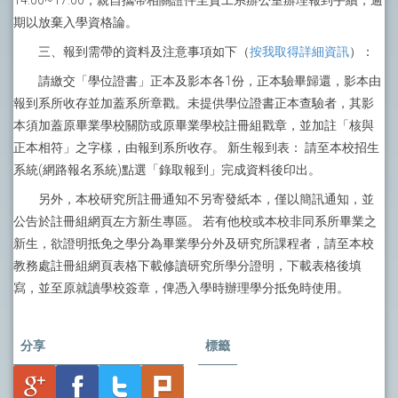
14:00~17:00，親自攜帶相關證件至資工系辦公室辦理報到手續，逾
期以放棄入學資格論。
三、報到需帶的資料及注意事項如下（
按我取得詳細資訊
）：
請繳交「學位證書」正本及影本各1份，正本驗畢歸還，影本由
報到系所收存並加蓋系所章戳。未提供學位證書正本查驗者，其影
本須加蓋原畢業學校關防或原畢業學校註冊組戳章，並加註「核與
正本相符」之字樣，由報到系所收存。 新生報到表： 請至本校招生
系統(網路報名系統)點選「錄取報到」完成資料後印出。
另外，本校研究所註冊通知不另寄發紙本，僅以簡訊通知，並
公告於註冊組網頁左方新生專區。 若有他校或本校非同系所畢業之
新生，欲證明抵免之學分為畢業學分外及研究所課程者，請至本校
教務處註冊組網頁表格下載修讀研究所學分證明，下載表格後填
寫，並至原就讀學校簽章，俾憑入學時辦理學分抵免時使用。
分享
標籤