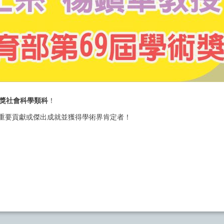
術獎社會科學類科
！
重要貢獻或傑出成就並獲得學術界肯定者！