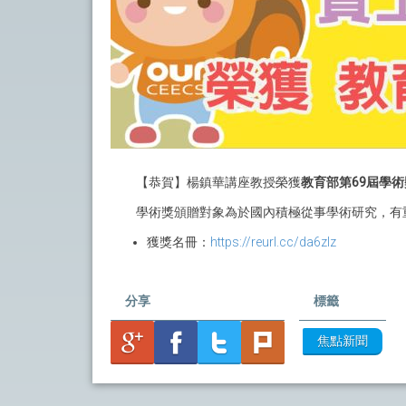
【恭賀】楊鎮華講座教授榮獲
教育部第69屆學
學術獎頒贈對象為於國內積極從事學術研究，有
獲獎名冊：
https://reurl.cc/da6zlz
分享
標籤
焦點新聞