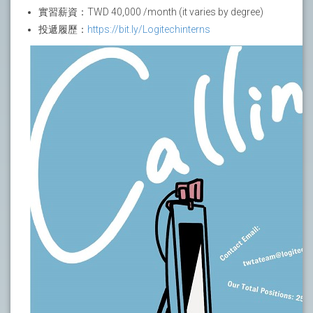
實習薪資：TWD 40,000 /month (it varies by degree)
投遞履歷：
https://bit.ly/Logitechinterns