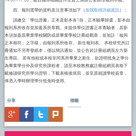
14:00~17:00，親自攜帶相關證件至資工系辦公室辦理報到手續。
四、報到需帶的資料及注意事項如下（
按我取得詳細資訊
）：
請繳交「學位證書」正本及影本各1份，正本驗畢歸還，影本由
報到系所收存並加蓋系所章戳。未提供學位證書正本查驗者，其影
本須加蓋原畢業學校關防或原畢業學校註冊組戳章，並加註「核與
正本相符」之字樣，由報到系所收存。 新生報到表。 本校研究所註
冊通知不另寄發紙本，僅以簡訊通知，並公告於註冊組網頁左方新
生專區。 若有他校或本校非同系所畢業之新生，欲證明抵免之學分
為畢業學分外及研究所課程者，請至本校教務處註冊組網頁表格下
載修讀研究所學分證明，下載表格後填寫，並至原就讀學校簽章，
俾憑入學時辦理學分抵免時使用。
分享
標籤