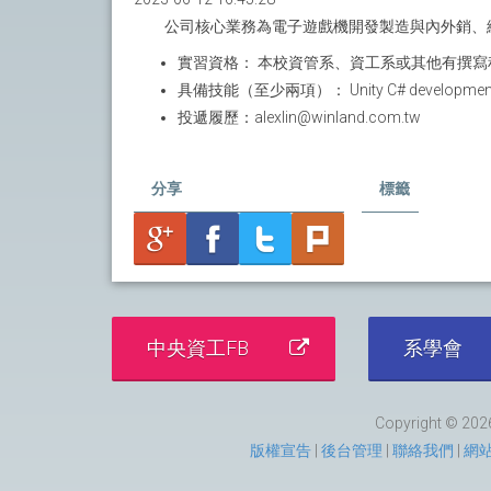
公司核心業務為電子遊戲機開發製造與內外銷、
實習資格： 本校資管系、資工系或其他有撰
具備技能（至少兩項）： Unity C# development (.NE
投遞履歷：alexlin@winland.com.tw
分享
標籤
中央資工FB
系學會
Copyright © 2026
版權宣告
|
後台管理
|
聯絡我們
|
網