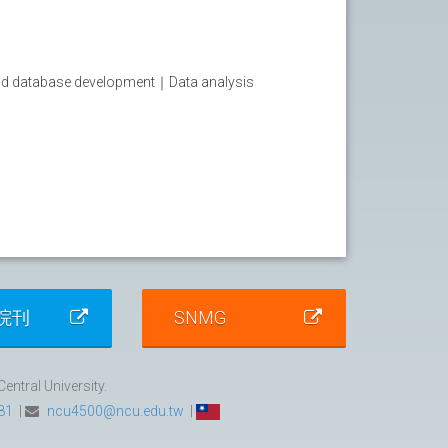
database development｜Data analysis
院刊
SNMG
ntral University.
81
|
ncu4500@ncu.edu.tw
|