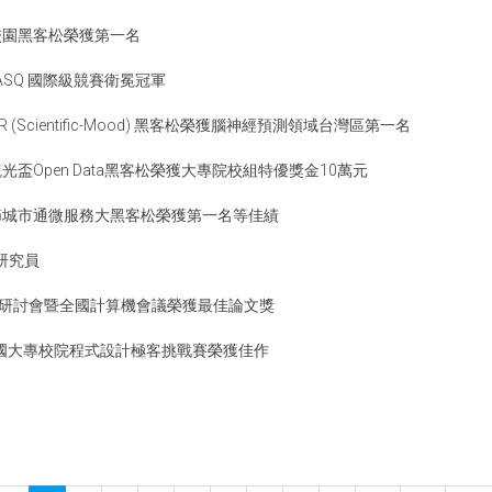
校園黑客松榮獲第一名
ASQ 國際級競賽衛冕冠軍
(Scientific-Mood) 黑客松榮獲腦神經預測領域​台灣區第一名
盃Open Data黑客松榮獲大專院校組特優獎金10萬元
節城市通微服務大黑客松榮獲第一名等佳績
研究員
研討會暨全國計算機會議榮獲最佳論文獎
A全國大專校院程式設計極客挑戰賽榮獲佳作