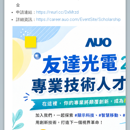
金
申請連結：
https://reurl.cc/DxMrzd
詳細資訊：
https://career.auo.com/EventSite/Scholarship