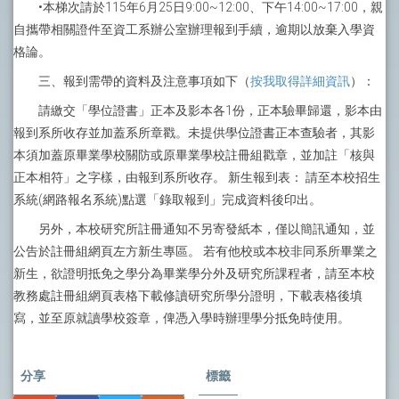
•本梯次請於115年6月25日9:00~12:00、下午14:00~17:00，親
自攜帶相關證件至資工系辦公室辦理報到手續，逾期以放棄入學資
格論。
三、報到需帶的資料及注意事項如下（
按我取得詳細資訊
）：
請繳交「學位證書」正本及影本各1份，正本驗畢歸還，影本由
報到系所收存並加蓋系所章戳。未提供學位證書正本查驗者，其影
本須加蓋原畢業學校關防或原畢業學校註冊組戳章，並加註「核與
正本相符」之字樣，由報到系所收存。 新生報到表： 請至本校招生
系統(網路報名系統)點選「錄取報到」完成資料後印出。
另外，本校研究所註冊通知不另寄發紙本，僅以簡訊通知，並
公告於註冊組網頁左方新生專區。 若有他校或本校非同系所畢業之
新生，欲證明抵免之學分為畢業學分外及研究所課程者，請至本校
教務處註冊組網頁表格下載修讀研究所學分證明，下載表格後填
寫，並至原就讀學校簽章，俾憑入學時辦理學分抵免時使用。
分享
標籤