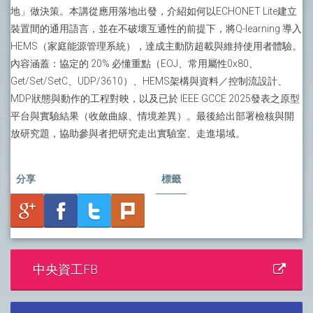
地」做決策。本講從應用落地出發，介紹如何以ECHONET Lite建立
裝置間的通用語言，並在不破壞互通性的前提下，將Q-learning 導入
HEMS（家庭能源管理系統），達成主動防超載與維持使用者體驗。
內容涵蓋：協定的 20% 必懂重點（EOJ、常用屬性0x80、
Get/Set/SetC、UDP/3610）、HEMS架構與資料／控制流設計、
MDP狀態與動作的工程對映，以及已於 IEEE GCCE 2025發表之原型
平台與實驗結果（收斂曲線、情境差異）。最後給出部署檢核與開
放研究題，協助參與者把研究走出實驗室、走進場域。
分享
標籤
中央資工FB