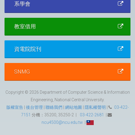
系學會
教室借用
資電院院刊
SNMG
Copyright © 2026 Department of Computer Science & Information
Engineering, National Central University.
版權宣告
|
後台管理
|
聯絡我們
|
網站地圖
|
隱私權聲明
|
03-422-
7151
分機：35200, 35250-2 |
03-422-2681
|
ncu4500@ncu.edu.tw
|