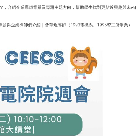
ram，介紹企業導師背景及專題主題方向，幫助學生找到更貼近興趣與未
題與企業導師們介紹｜曾華煜導師（1993電機系、1995資工所畢業）