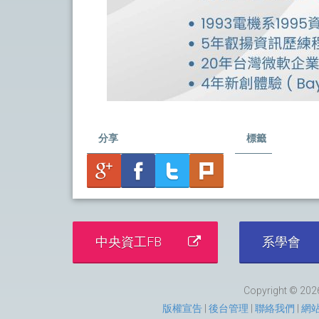
分享
標籤
中央資工FB
系學會
Copyright © 2026
版權宣告
|
後台管理
|
聯絡我們
|
網