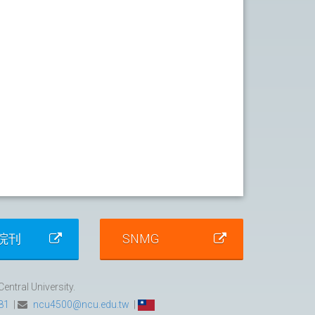
院刊
SNMG
ntral University.
81
|
ncu4500@ncu.edu.tw
|