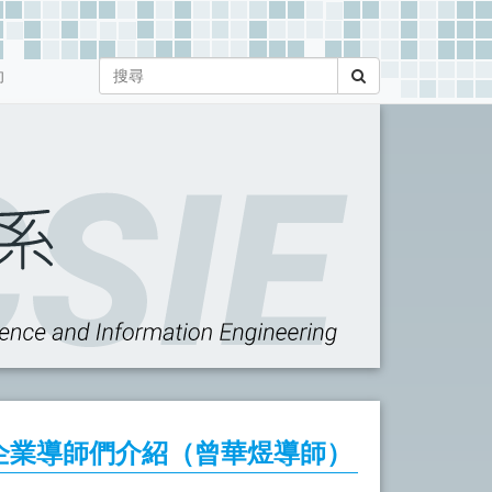
向
企業導師們介紹（曾華煜導師）