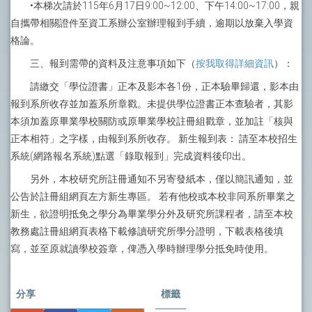
•本梯次請於115年6月17日9:00~12:00、下午14:00~17:00，親
自攜帶相關證件至資工系辦公室辦理報到手續，逾期以放棄入學資
格論。
三、報到需帶的資料及注意事項如下（
按我取得詳細資訊
）：
請繳交「學位證書」正本及影本各1份，正本驗畢歸還，影本由
報到系所收存並加蓋系所章戳。未提供學位證書正本查驗者，其影
本須加蓋原畢業學校關防或原畢業學校註冊組戳章，並加註「核與
正本相符」之字樣，由報到系所收存。 新生報到表： 請至本校招生
系統(網路報名系統)點選「錄取報到」完成資料後印出。
另外，本校研究所註冊通知不另寄發紙本，僅以簡訊通知，並
公告於註冊組網頁左方新生專區。 若有他校或本校非同系所畢業之
新生，欲證明抵免之學分為畢業學分外及研究所課程者，請至本校
教務處註冊組網頁表格下載修讀研究所學分證明，下載表格後填
寫，並至原就讀學校簽章，俾憑入學時辦理學分抵免時使用。
分享
標籤