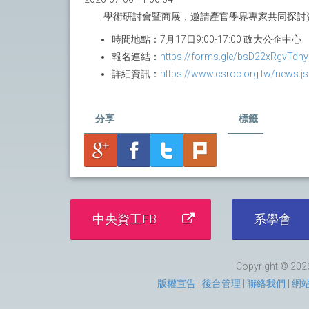
學術研討會暨商展，邀請產官學界專家共同探討
時間地點：7月17日9:00-17:00 政大公企中心
報名連結：
https://forms.gle/bsD22xRgvTdn
詳細資訊：
https://www.csroc.org.tw/news.j
分享
標籤
中央資工FB
系學會
Copyright © 2026
版權宣告
|
後台管理
|
聯絡我們
|
網