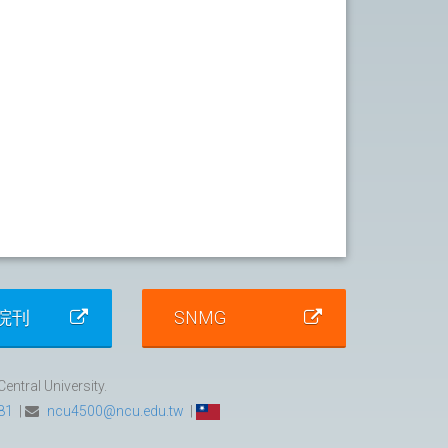
院刊
SNMG
ntral University.
81
|
ncu4500@ncu.edu.tw
|