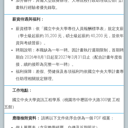
加分條件：具備大型競賽辦理、大專院校行政助理或公部門計
畫執行經驗者優先錄取。
薪資待遇與福利：
薪資標準：依「國立中央大學專任人員報酬標準表」規定支薪
（學士級起薪約 35,200 元，碩士級起薪約 40,200 元，並依年
資與考績晉薪）。
聘期說明：本職缺為一年一聘。因計畫執行週期限制，首期聘
期自 2026年8月1日起至2027年3月31日止（配合計畫年度銜
接，續約後即為完整一年一聘）。
福利保障：差假、勞健保及各項福利均依國立中央大學計畫專
任助理相關規定辦理。
工作地點：
國立中央大學資訊工程學系（桃園市中壢區中大路300號 工程
五館）
應徵檢附資料：
請將以下文件依序合併為一個 PDF 檔案：
個人履歷表（含完整學經歷、自傳及近期照片）。