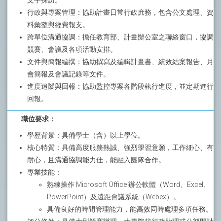
文字採訪。
行政與專案管理：協助計畫日常行政庶務，包含公文處理、資
料彙整與經費報支。
跨單位溝通協調：擔任教育部、計畫辦公室之聯絡窗口，協調
競賽、會議及各項活動安排。
文件與簡報編撰：協助撰寫及編輯計畫書、績效結案報告、月
會簡報及會議記錄等文件。
進度追蹤與回報：協助監控專案各階段執行進度，並定期進行
回報。
職位要求：
學歷背景：具備學士（含）以上學位。
核心特質：具備高度服務熱誠、強烈學習意願，工作細心、有
耐心，且溝通協調能力佳，能融入團隊合作。
專業技能：
熟練操作 Microsoft Office 辦公軟體（Word、Excel、
PowerPoint）及遠距會議系統（Webex）。
具備良好的時間管理能力，能高效同時處理多項任務。