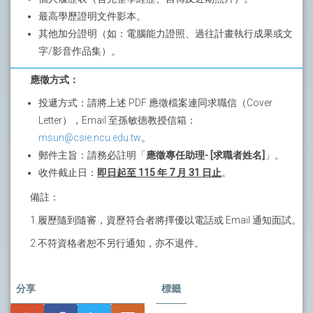
最高學歷證明文件影本。
其他加分證明（如：電腦能力證照、過往計畫執行成果或文
字/影音作品集）。
應徵方式：
投遞方式：請將上述 PDF 應徵檔案連同求職信（Cover
Letter），Email 至孫敏德教授信箱：
msun@csie.ncu.edu.tw
。
郵件主旨：請務必註明「
應徵專任助理- [求職者姓名]
」。
收件截止日：
即日起至 115 年 7 月 31 日止
。
備註：
1.履歷隨到隨審，資歷符合者將擇優以電話或 Email 通知面試。
2.不符資格者恕不另行通知，亦不退件。
分享
標籤