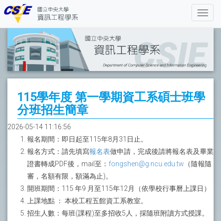
115學年度 第一學期資工系碩士班學
分班招生簡章
2026-05-14 11:16:56
報名期間：即日起至115年8月31日止。
報名方式：請先填寫
報名表
做申請，完成後請將報名表及畢業
證書轉成PDF後，mail至：
fongshen@g.ncu.edu.tw
（隨報隨
審，名額有限，額滿為止)。
開班期間：115 年9 月至115年12月（依學校行事曆上課日）
上課地點 ： 本校工程五館資工系教室。
招生人數：每班(課程)至多招收5人，採隨班附讀方式授課。